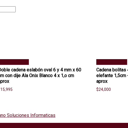
ñadir al carrito
Añadir al carrito
Doble cadena eslabón oval 6 y 4 mm x 60
Cadena bolitas
cm con dije Ala Onix Blanco 4 x 1,o cm
elefante 1,5cm 
aprox
aprox
$
15,995
$
24,000
no Soluciones Informaticas