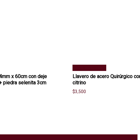
Añadir al carrito
 4mm x 60cm con deje
Llavero de acero Quirúrgico co
+ piedra selenita 3cm
citrino
$
3,500