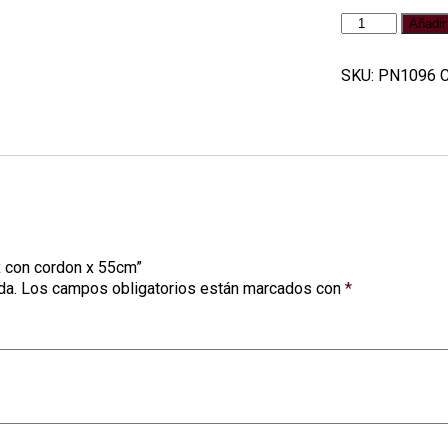
Agatas
Añadir 
de
3
SKU:
PN1096
C
a
5
cm
aprox
con
cordon
x
55cm
cantidad
x con cordon x 55cm”
da.
Los campos obligatorios están marcados con
*