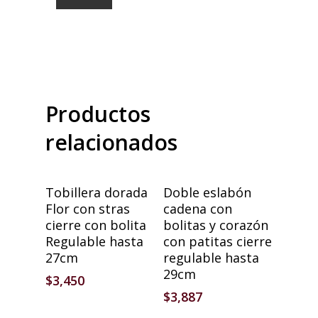
Productos
relacionados
Añadir Al Carrito
Añadir Al Carrito
Tobillera dorada
Doble eslabón
Flor con stras
cadena con
cierre con bolita
bolitas y corazón
Regulable hasta
con patitas cierre
27cm
regulable hasta
29cm
$
3,450
$
3,887