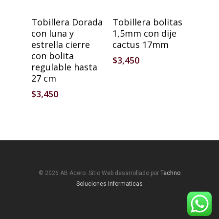
Añadir Al Carrito
Añadir Al Carrito
Tobillera Dorada
Tobillera bolitas
con luna y
1,5mm con dije
estrella cierre
cactus 17mm
con bolita
$
3,450
regulable hasta
27 cm
$
3,450
© 2026 AB Acero. Sitio Web desarrollado por
Techno
Soluciones Informaticas