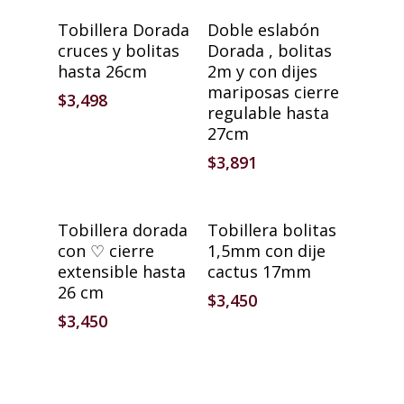
Añadir Al Carrito
Añadir Al Carrito
Tobillera Dorada
Doble eslabón
cruces y bolitas
Dorada , bolitas
hasta 26cm
2m y con dijes
mariposas cierre
$
3,498
regulable hasta
27cm
$
3,891
Añadir Al Carrito
Añadir Al Carrito
Tobillera dorada
Tobillera bolitas
con ♡ cierre
1,5mm con dije
extensible hasta
cactus 17mm
26 cm
$
3,450
$
3,450