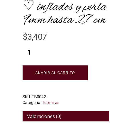
♡ inflados y perla
9mm hasta 27 cm
$
3,407
Alternative:
AÑADIR AL CARRITO
SKU:
TB0042
Categoría:
Tobilleras
Valoraciones (0)