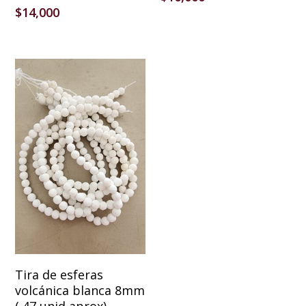
$
14,000
Añadir Al Carrito
Tira de esferas
volcánica blanca 8mm
( 47 unid aprox)