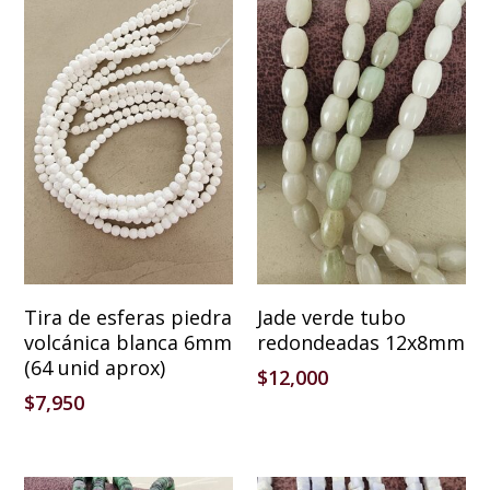
Añadir Al Carrito
Añadir Al Carrito
Tira de esferas piedra
Jade verde tubo
volcánica blanca 6mm
redondeadas 12x8mm
(64 unid aprox)
$
12,000
$
7,950