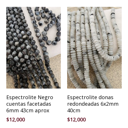
Añadir Al Carrito
Añadir Al Carrito
Espectrolite Negro
Espectrolite donas
cuentas facetadas
redondeadas 6x2mm
6mm 43cm aprox
40cm
$
12,000
$
12,000