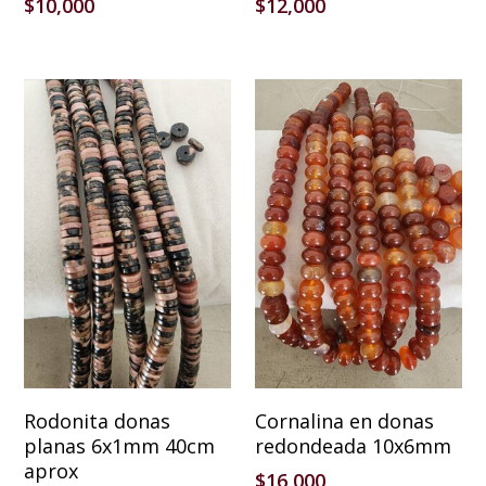
$
10,000
$
12,000
Añadir Al Carrito
Añadir Al Carrito
Rodonita donas
Cornalina en donas
planas 6x1mm 40cm
redondeada 10x6mm
aprox
$
16,000