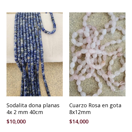
Añadir Al Carrito
Añadir Al Carrito
Sodalita dona planas
Cuarzo Rosa en gota
4x 2 mm 40cm
8x12mm
$
10,000
$
14,000