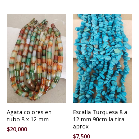
Añadir Al Carrito
Añadir Al Carrito
Agata colores en
Escalla Turquesa 8 a
tubo 8 x 12 mm
12 mm 90cm la tira
aprox
$
20,000
$
7,500