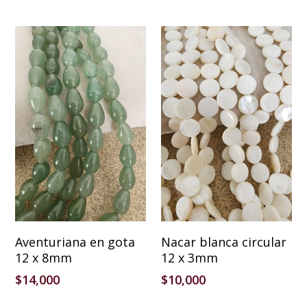
Añadir Al Carrito
Añadir Al Carrito
Aventuriana en gota
Nacar blanca circular
12 x 8mm
12 x 3mm
$
14,000
$
10,000