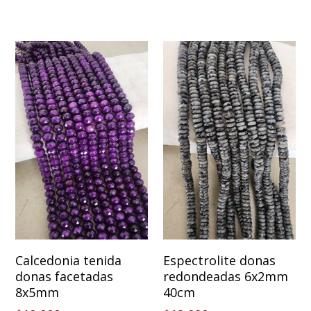
Añadir Al Carrito
Añadir Al Carrito
Calcedonia tenida
Espectrolite donas
donas facetadas
redondeadas 6x2mm
8x5mm
40cm