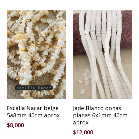
Añadir Al Carrito
Añadir Al Carrito
Escalla Nacar beige
Jade Blanco donas
5a8mm 40cm aprox
planas 6x1mm 40cm
aprox
$
8,000
$
12,000