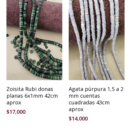
Añadir Al Carrito
Añadir Al Carrito
Zoisita Rubi donas
Agata púrpura 1,5 a 2
planas 6x1mm 42cm
mm cuentas
aprox
cuadradas 43cm
aprox
$
17,000
$
14,000