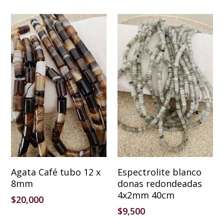
Añadir Al Carrito
Añadir Al Carrito
Agata Café tubo 12 x
Espectrolite blanco
8mm
donas redondeadas
4x2mm 40cm
$
20,000
$
9,500